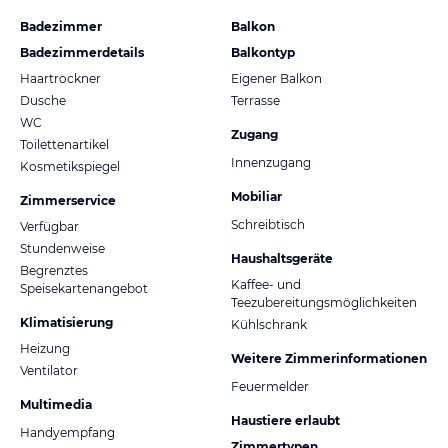
Badezimmer
Balkon
Badezimmerdetails
Balkontyp
Haartrockner
Eigener Balkon
Dusche
Terrasse
WC
Zugang
Toilettenartikel
Innenzugang
Kosmetikspiegel
Mobiliar
Zimmerservice
Schreibtisch
Verfügbar
Stundenweise
Haushaltsgeräte
Begrenztes
Kaffee- und
Speisekartenangebot
Teezubereitungsmöglichkeiten
Klimatisierung
Kühlschrank
Heizung
Weitere Zimmerinformationen
Ventilator
Feuermelder
Multimedia
Haustiere erlaubt
Handyempfang
Zimmertypen