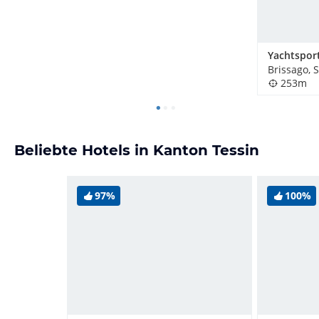
Brissago, 
253m
Beliebte Hotels in Kanton Tessin
97%
100%