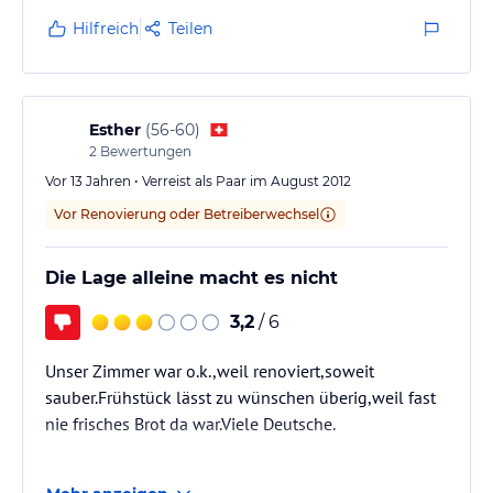
Hilfreich
Teilen
Unser Fazit: für einen kurzen Aufenthalt gern wieder.
Esther
(
56-60
)
2
Bewertungen
Vor 13 Jahren • Verreist als Paar im August 2012
Vor Renovierung oder Betreiberwechsel
Die Lage alleine macht es nicht
3,2
/ 6
Unser Zimmer war o.k.,weil renoviert,soweit
sauber.Frühstück lässt zu wünschen überig,weil fast
nie frisches Brot da war.Viele Deutsche.
Nur für kurz Aufenthalt geeignet.