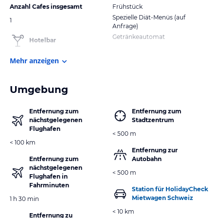
Anzahl Cafes insgesamt
Frühstück
Spezielle Diät-Menüs (auf
1
Anfrage)
Getränkeautomat
Hotelbar
Mehr anzeigen
Umgebung
Entfernung zum
Entfernung zum
nächstgelegenen
Stadtzentrum
Flughafen
< 500 m
< 100 km
Entfernung zur
Entfernung zum
Autobahn
nächstgelegenen
< 500 m
Flughafen in
Fahrminuten
Station für HolidayCheck
Mietwagen Schweiz
1 h 30 min
< 10 km
Entfernung zu