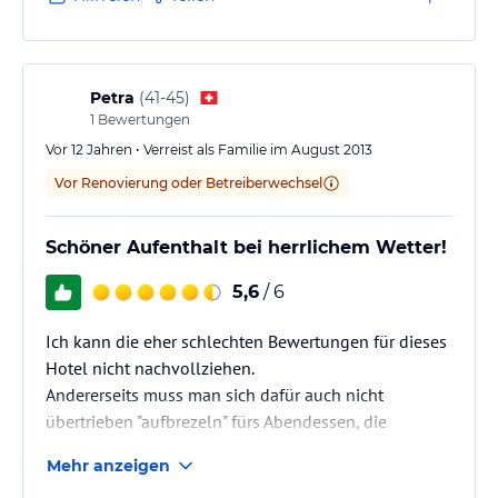
wird mit regionalen Produkten angereichert. Und das
Personal war sehr freundlich und zuvorkommend.
Hie und da fehlt noch das eine oder andere. Zum
Beispiel ein Waschlappen oder ein Kofferständer.
Petra
(
41-45
)
Alles in allem…
1
Bewertungen
Vor 12 Jahren • Verreist als Familie im August 2013
Vor Renovierung oder Betreiberwechsel
Schöner Aufenthalt bei herrlichem Wetter!
5,6
/ 6
Ich kann die eher schlechten Bewertungen für dieses
Hotel nicht nachvollziehen.
Andererseits muss man sich dafür auch nicht
übertrieben "aufbrezeln" fürs Abendessen, die
Stimmung ist gut und die Chefs und das Personal
Mehr anzeigen
gleichermassen sind sehr freundlich. Sehr günstiges