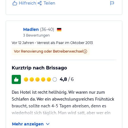
Hotel, Preis-Leistungsverhältnis ist sehr gut.
Hilfreich
Teilen
Wie gesagt: Wir würden gerne etwas mehr berappen
für ein etwas reichhaltigeres/abwechslungsreicheres
Madlen
(
36-40
)
Frühstück.
3
Bewertungen
Ansonsten ist das Preis-Leistungsverhältnis mehr als
Vor 12 Jahren • Verreist als Paar im Oktober 2013
ok!
Vor Renovierung oder Betreiberwechsel
Kurztrip nach Brissago
4,8
/ 6
Das Hotel ist recht hellhörig. Wir waren nur zum
Schlafen da. Wer ein abwechslungsreiches Frühstück
braucht, sollte nach 4-5 Tagen abreisen, denn es
wiederholt sich täglich. Man wird satt, aber wer ein
Frühstückstyp ist, sollte hier nichts erwarten. Typisch
Mehr anzeigen
italienisch.