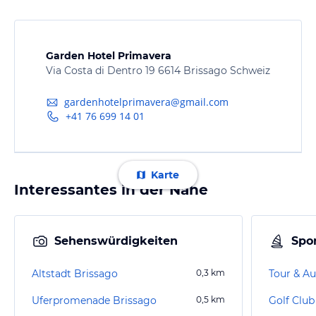
Garden Hotel Primavera
Via Costa di Dentro 19 6614 Brissago Schweiz
gardenhotelprimavera@gmail.com
+41 76 699 14 01
Karte
Interessantes in der Nähe
Sehenswürdigkeiten
Spor
Altstadt Brissago
0,3
km
Tour & Au
Uferpromenade Brissago
0,5
km
Golf Club