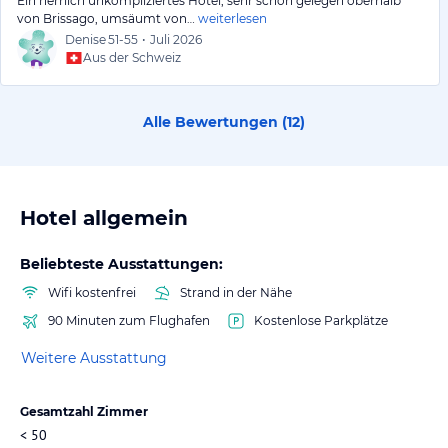
Ein herrlich unkompliziertes Hotel, sehr schön gelegen oberhalb
von Brissago, umsäumt von…
weiterlesen
Denise
51-55
•
Juli 2026
Aus der Schweiz
Alle Bewertungen (
12
)
Hotel allgemein
Beliebteste Ausstattungen:
Wifi kostenfrei
Strand in der Nähe
90 Minuten zum Flughafen
Kostenlose Parkplätze
Weitere Ausstattung
Gesamtzahl Zimmer
< 50