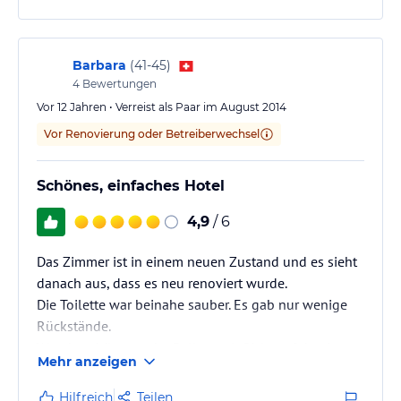
Barbara
(
41-45
)
4
Bewertungen
Vor 12 Jahren • Verreist als Paar im August 2014
Vor Renovierung oder Betreiberwechsel
Schönes, einfaches Hotel
4,9
/ 6
Das Zimmer ist in einem neuen Zustand und es sieht
danach aus, dass es neu renoviert wurde.
Die Toilette war beinahe sauber. Es gab nur wenige
Rückstände.
Wunderschön war der Balkon mit Sicht auf den Lago
Mehr anzeigen
Maggiore. Die Zimmer waren sehr hellhörig.
Das Morgenessenbuffet ist vielfältig und die Auswahl
Hilfreich
Teilen