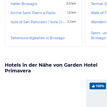
Hafen Brissagio
0,5
km
Termali S
Kirche Santi Pietro e Paolo
1,3
km
Walk of 
Isola di San Pancrazio / Isola Grande
2,1
km
Wandern 
Sport- un
Sehenswürdigkeiten in Brissago
Brissago
Hotels in der Nähe von Garden Hotel
Primavera
100%