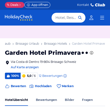
%
Deals
App öffnen
Kontakt
Hotel, Reiseziel
 Urlaub
Brissago Urlaub
Brissago Hotels
Garden Hotel Primavera
Garden Hotel Primavera
Via Costa di Dentro 19 6614 Brissago Schweiz
Auf Karte anzeigen
12
Bewertungen
100%
5,0
/ 6
Bewerten
Hochladen
Merken
Hotelübersicht
Bewertungen
Bilder
Fragen