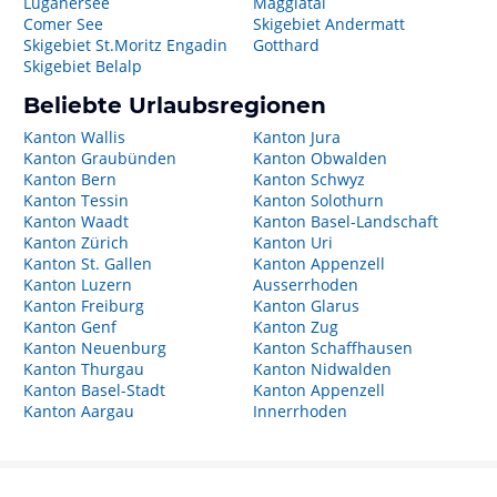
Luganersee
Maggiatal
Comer See
Skigebiet Andermatt
Skigebiet St.Moritz Engadin
Gotthard
Skigebiet Belalp
Beliebte Urlaubsregionen
Kanton Wallis
Kanton Jura
Kanton Graubünden
Kanton Obwalden
Kanton Bern
Kanton Schwyz
Kanton Tessin
Kanton Solothurn
Kanton Waadt
Kanton Basel-Landschaft
Kanton Zürich
Kanton Uri
Kanton St. Gallen
Kanton Appenzell
Kanton Luzern
Ausserrhoden
Kanton Freiburg
Kanton Glarus
Kanton Genf
Kanton Zug
Kanton Neuenburg
Kanton Schaffhausen
Kanton Thurgau
Kanton Nidwalden
Kanton Basel-Stadt
Kanton Appenzell
Kanton Aargau
Innerrhoden