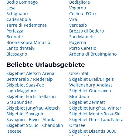
Bodio Lomnago
Bedigliora
Lesa
Vogorno
Schignano
Collina d'Oro
Cadenabbia
Vira
Terre di Pedemonte
Verdasio
Porlezza
Brezzo di Bedero
Brunate
San Mamete
Brione sopra Minusio
Pugerna
Lanzo d'Intelvi
Porto Ceresio
Blessagno
Ardena di Brusimpiano
Beliebte Urlaubsgebiete
Skigebiet Aletsch Arena
Urserntal
Bettmeralp / Riederalp
Skigebiet Breil/Brigels
Skigebiet Saas-Fee
Waltensburg Andiast
Lago Maggiore
Skigebiet Obersaxen-
Skigebiet Furtschellas in
Mundaun
Graubünden
Skigebiet Zermatt
Skigebiet Jungfrau Aletsch
Skigebiet Jungfrau Winter
Skigebiet Savognin
Skigebiet Monte-Rosa-Ski
Savognin - Bivio - Albula
Skigebiet Flims Laax Falera
Skigebiet St.Luc - Chandolin
Ortasee
Iseosee
Skigebiet Disentis 3000