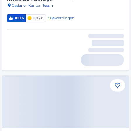
Caslano
·
Kanton Tessin
2
Bewertungen
100%
5,2
/ 6