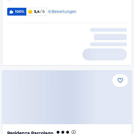
6
Bewertungen
100%
5,4
/ 6
Residenza Parcolago