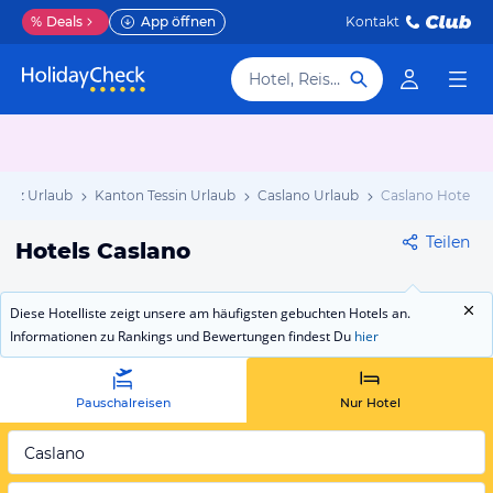
%
Deals
App öffnen
Kontakt
Hotel, Reiseziel
eiz Urlaub
Kanton Tessin Urlaub
Caslano Urlaub
Caslano Hotels
Teilen
Hotels Caslano
Diese Hotelliste zeigt unsere am häufigsten gebuchten Hotels an.
Informationen zu Rankings und Bewertungen findest Du
hier
Pauschalreisen
Nur Hotel
Caslano