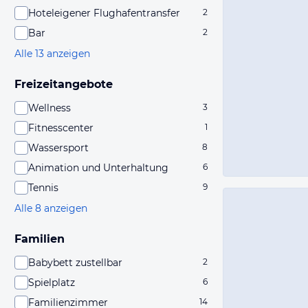
Hoteleigener Flughafentransfer
2
Bar
2
Alle 13 anzeigen
Freizeitangebote
Wellness
3
Fitnesscenter
1
Wassersport
8
Animation und Unterhaltung
6
Tennis
9
Alle 8 anzeigen
Familien
Babybett zustellbar
2
Spielplatz
6
Familienzimmer
14