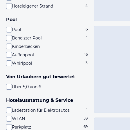
Hoteleigener Strand
4
Pool
Pool
16
Beheizter Pool
1
Kinderbecken
1
Außenpool
16
Whirlpool
3
Von Urlaubern gut bewertet
Über 5,0 von 6
1
Hotelausstattung & Service
Ladestation für Elektroautos
1
WLAN
59
Parkplatz
69