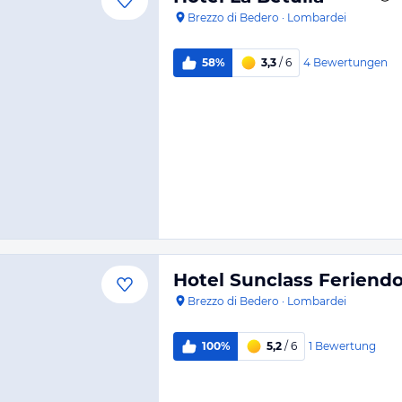
Brezzo di Bedero
·
Lombardei
4
Bewertungen
58%
3,3
/ 6
Hotel Sunclass Feriendo
Brezzo di Bedero
·
Lombardei
1
Bewertung
100%
5,2
/ 6