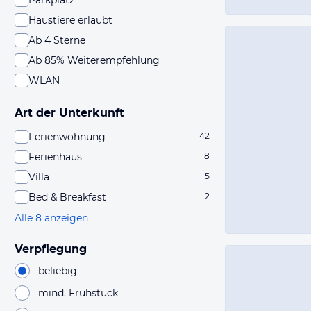
Parkplatz
Haustiere erlaubt
Ab 4 Sterne
Ab 85% Weiterempfehlung
WLAN
Art der Unterkunft
Ferienwohnung
42
Ferienhaus
18
Villa
5
Bed & Breakfast
2
Alle 8 anzeigen
Verpflegung
beliebig
mind. Frühstück