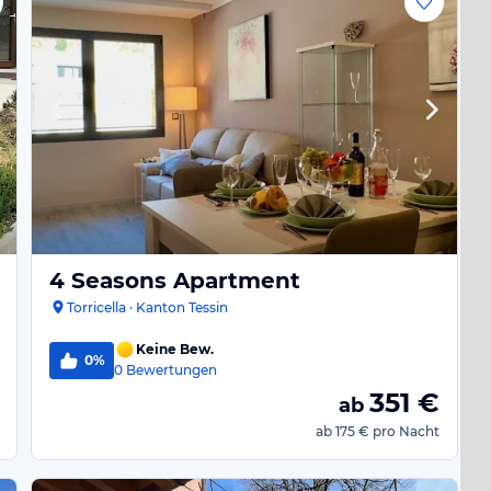
4 Seasons Apartment
Torricella · Kanton Tessin
Keine Bew.
0%
0
Bewertungen
351
€
ab
ab
175 €
pro Nacht