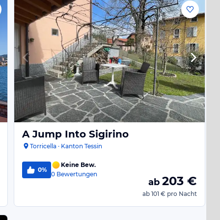
A Jump Into Sigirino
Torricella · Kanton Tessin
Keine Bew.
0%
0
Bewertungen
203
€
ab
ab
101 €
pro Nacht