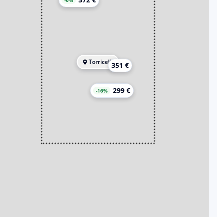
-6%
Torricella
351 €
299 €
-16%