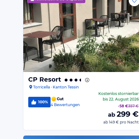
CP Resort
Torricella · Kanton Tessin
Kostenlos stornierbar
Gut
bis
22. August 2026
100%
4
Bewertungen
-
58 €
357 €
299
€
ab
ab
149 €
pro Nacht