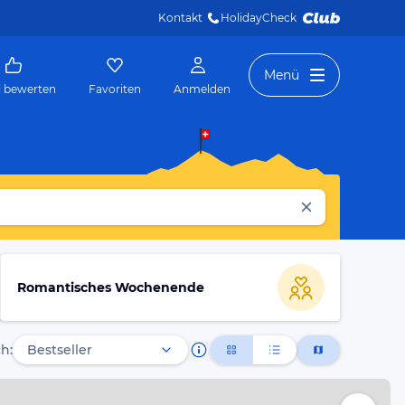
Kontakt
HolidayCheck 
Menü
l bewerten
Favoriten
Anmelden
Romantisches Wochenende
h: