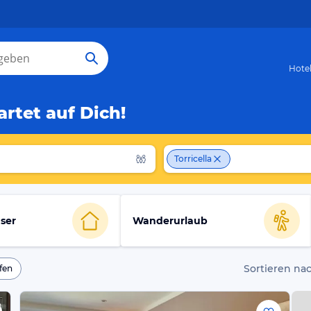
Hote
rtet auf Dich!
Torricella
ser
Wanderurlaub
Sortieren nac
fen