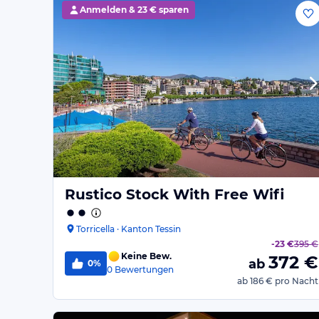
Anmelden &
23 € sparen
Rustico Stock With Free Wifi
Torricella · Kanton Tessin
-
23 €
395 €
Keine Bew.
372
€
ab
0%
0
Bewertungen
ab
186 €
pro Nacht