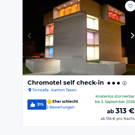
Chromotel self check-in
Torricella · Kanton Tessin
Kostenlos stornierbar
Eher schlecht
bis
3. September 2026
31%
2
Bewertungen
313
€
ab
ab
156 €
pro Nacht