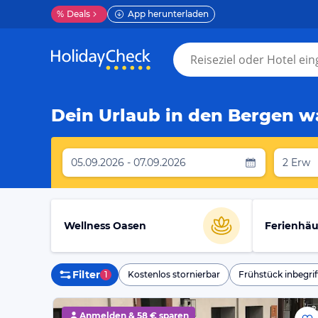
%
Deals
App herunterladen
Dein Urlaub in den Bergen wa
05.09.2026 - 07.09.2026
2 Erw
Wellness Oasen
Ferienhäu
Filter
1
Kostenlos stornierbar
Frühstück inbegrif
Anmelden &
58 € sparen