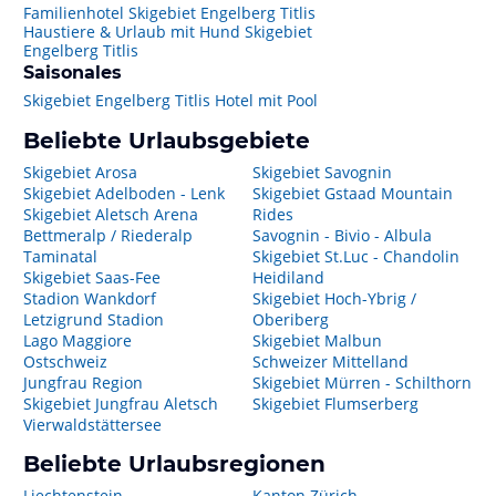
Familienhotel Skigebiet Engelberg Titlis
Haustiere & Urlaub mit Hund Skigebiet
Engelberg Titlis
Saisonales
Skigebiet Engelberg Titlis Hotel mit Pool
Beliebte Urlaubsgebiete
Skigebiet Arosa
Skigebiet Savognin
Skigebiet Adelboden - Lenk
Skigebiet Gstaad Mountain
Skigebiet Aletsch Arena
Rides
Bettmeralp / Riederalp
Savognin - Bivio - Albula
Taminatal
Skigebiet St.Luc - Chandolin
Skigebiet Saas-Fee
Heidiland
Stadion Wankdorf
Skigebiet Hoch-Ybrig /
Letzigrund Stadion
Oberiberg
Lago Maggiore
Skigebiet Malbun
Ostschweiz
Schweizer Mittelland
Jungfrau Region
Skigebiet Mürren - Schilthorn
Skigebiet Jungfrau Aletsch
Skigebiet Flumserberg
Vierwaldstättersee
Beliebte Urlaubsregionen
Liechtenstein
Kanton Zürich