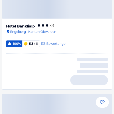
Hotel Bänklialp
Engelberg
·
Kanton Obwalden
135
Bewertungen
100%
5,3
/ 6