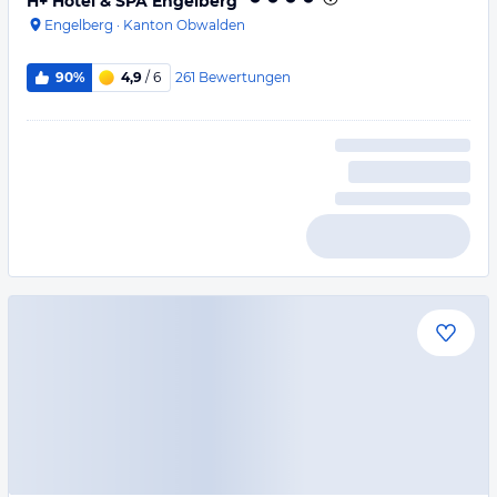
H+ Hotel & SPA Engelberg
Engelberg
·
Kanton Obwalden
261
Bewertungen
90%
4,9
/ 6