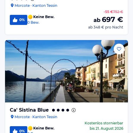
Morcote · Kanton Tessin
-
55 €
752 €
Keine Bew.
697
€
ab
0%
0
Bew.
ab
348 €
pro Nacht
Ca' Sistina Blue
Morcote · Kanton Tessin
Kostenlos stornierbar
Keine Bew.
bis
21. August 2026
0%