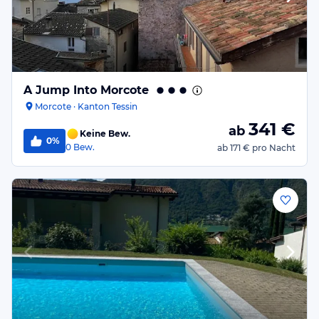
A Jump Into Morcote
Morcote · Kanton Tessin
341
€
ab
Keine Bew.
0%
0
Bew.
ab
171 €
pro Nacht