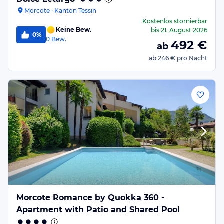
Morcote · Kanton Tessin
Kostenlos stornierbar
Keine Bew.
bis
21. August 2026
0%
0
Bew.
492
€
ab
ab
246 €
pro Nacht
Morcote Romance by Quokka 360 -
Apartment with Patio and Shared Pool