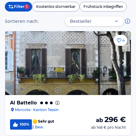
Filter
1
Kostenlos stornierbar
Frühstück inbegriffen
Sortieren nach:
4
Al Battello
Morcote · Kanton Tessin
296
€
ab
Sehr gut
100%
2
Bew.
ab
148 €
pro Nacht