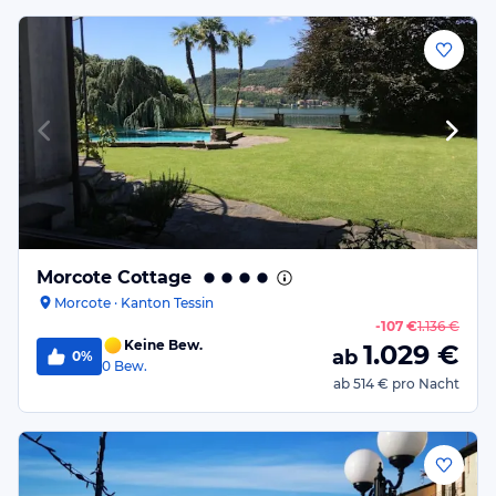
Morcote Cottage
Morcote · Kanton Tessin
-
107 €
1.136 €
Keine Bew.
1.029
€
ab
0%
0
Bew.
ab
514 €
pro Nacht