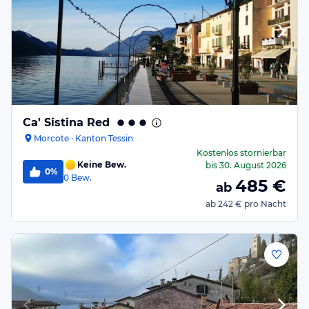
Ca' Sistina Red
Morcote · Kanton Tessin
Kostenlos stornierbar
Keine Bew.
bis
30. August 2026
0%
0
Bew.
485
€
ab
ab
242 €
pro Nacht