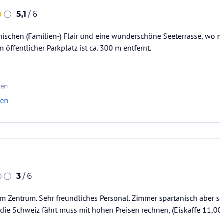
5,1
/ 6
enischen (Familien-) Flair und eine wunderschöne Seeterrasse, w
öffentlicher Parkplatz ist ca. 300 m entfernt.
ten
len
3
/ 6
im Zentrum. Sehr freundliches Personal. Zimmer spartanisch aber sa
die Schweiz fährt muss mit hohen Preisen rechnen, (Eiskaffe 11,00 