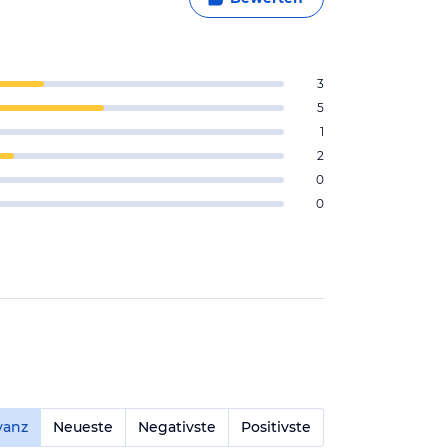
3
5
1
2
0
0
vanz
Neueste
Negativste
Positivste