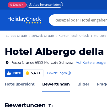
%
Deals
App herunterladen
Europa Urlaub
Schweiz Urlaub
Kanton Tessin Urlaub
Morcote 
Hotel Albergo della
Piazza Grande 6922 Morcote Schweiz
Auf Karte anzeige
100%
5,4
/ 6
11
Bewertungen
Hotelübersicht
Bewertungen
Bilder
Frag
Bewertungen
(
11
)