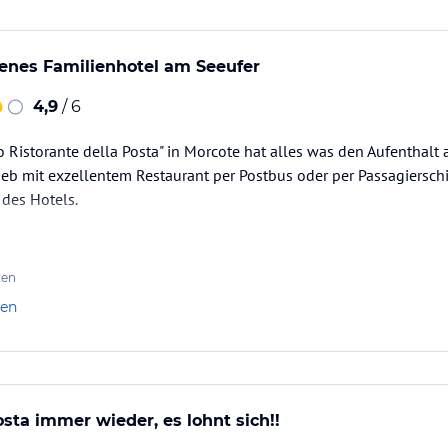
enes Familienhotel am Seeufer
4,9
/ 6
o Ristorante della Posta" in Morcote hat alles was den Aufenthal
ieb mit exzellentem Restaurant per Postbus oder per Passagierschif
des Hotels.
ten
len
osta immer wieder, es lohnt sich!!