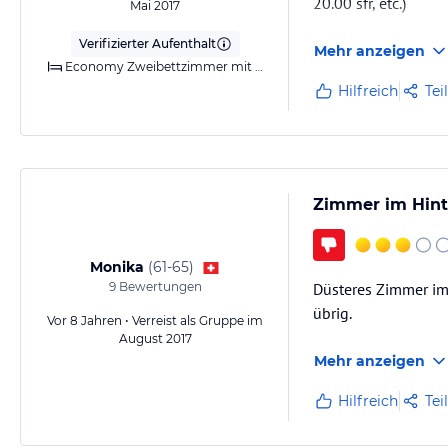
20.00 sfr, etc.)
Mai 2017
Verifizierter Aufenthalt
Mehr anzeigen
Economy Zweibettzimmer mit eigenem externen Bad - Stornierung kostenlos
Hilfreich
Tei
Zimmer im Hin
Monika
(
61-65
)
9
Bewertungen
Düsteres Zimmer im
übrig.
Vor 8 Jahren • Verreist als Gruppe im
August 2017
Mehr anzeigen
Hilfreich
Tei