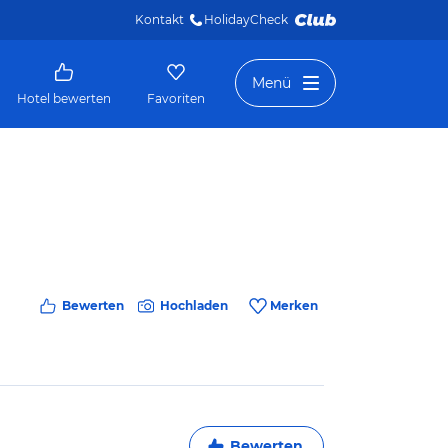
Kontakt
HolidayCheck 
Menü
Hotel bewerten
Favoriten
Bewerten
Hochladen
Merken
Bewerten