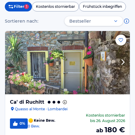
Filter
1
Kostenlos stornierbar
Frühstück inbegriffen
Sortieren nach:
Ca' di Ruchitt
Quasso al Monte · Lombardei
Kostenlos stornierbar
Keine Bew.
bis
26. August 2026
0%
0
Bew.
180
€
ab