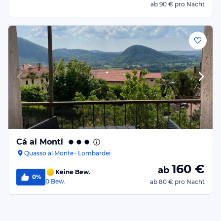
ab
90 €
pro Nacht
Cá ai Monti
Quasso al Monte · Lombardei
160
€
ab
Keine Bew.
0%
0
Bew.
ab
80 €
pro Nacht