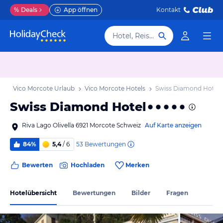
%
Deals
App öffnen
Kontakt
Hotel, Reiseziel
b
Vico Morcote Urlaub
Vico Morcote Hotels
Swiss Diamond Hotel
Swiss Diamond Hotel
Riva Lago Olivella 6921 Morcote Schweiz
Auf Karte anzeigen
53
Bewertungen
84%
5,4
/ 6
Bewerten
Hochladen
Merken
Hotelübersicht
Bewertungen
Bilder
Fragen