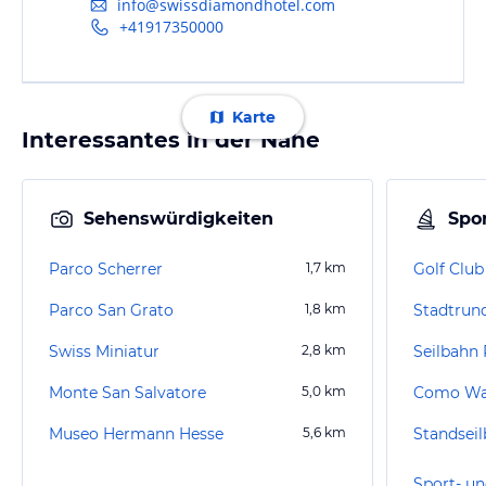
info@swissdiamondhotel.com
+41917350000
Karte
Interessantes in der Nähe
Sehenswürdigkeiten
Spor
Parco Scherrer
1,7
km
Golf Clu
Parco San Grato
1,8
km
Stadtrun
Swiss Miniatur
2,8
km
Seilbahn 
Monte San Salvatore
5,0
km
Como Was
Museo Hermann Hesse
5,6
km
Standsei
Sport- un