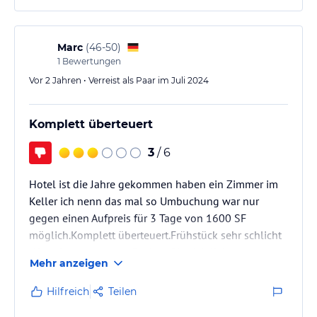
evt. besser, dann könnte man wenigstens am See
liegen.
Marc
(
46-50
)
1
Bewertungen
Vor 2 Jahren • Verreist als Paar im Juli 2024
Komplett überteuert
3
/ 6
Hotel ist die Jahre gekommen haben ein Zimmer im
Keller ich nenn das mal so Umbuchung war nur
gegen einen Aufpreis für 3 Tage von 1600 SF
möglich.Komplett überteuert.Frühstück sehr schlicht
.Abendessen war gut.Suchen Sie sich lieber etwas
Mehr anzeigen
anderes,Keine Fünf Sterne höchstes drei
Hilfreich
Teilen