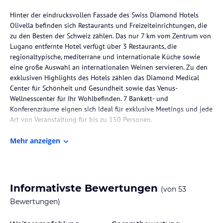
Hinter der eindrucksvollen Fassade des Swiss Diamond Hotels
Olivella befinden sich Restaurants und Freizeiteinrichtungen, die
zu den Besten der Schweiz zählen. Das nur 7 km vom Zentrum von
Lugano entfernte Hotel verfügt über 3 Restaurants, die
regionaltypische, mediterrane und internationale Küche sowie
eine große Auswahl an internationalen Weinen servieren. Zu den
exklusiven Highlights des Hotels zählen das Diamond Medical
Center für Schönheit und Gesundheit sowie das Venus-
Wellnesscenter für Ihr Wohlbefinden. 7 Bankett- und
Konferenzräume eignen sich ideal für exklusive Meetings und jede
Art von Veranstaltung für bis zu 150 Personen.
Mehr anzeigen
Die Lage des Hotels
Das Swiss Diamond Hotel Olivella liegt direkt am Ufer des
schönen Luganer Sees, nur 7 km entfernt vom Stadtzentrum
Lugano. Ruhig gelegen. Kostenloser Shuttletransfer bei An- und
Informativste Bewertungen
(von
53
Abreise (Bahnhof Lugano und Flughafen Lugano-Agno) und in das
Bewertungen)
Stadtzentrum Lugano.