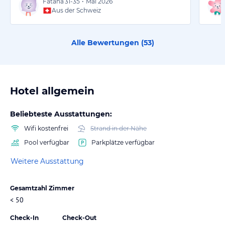
Fatana
31-35
•
Mai 2026
Aus der Schweiz
Alle Bewertungen (
53
)
Hotel allgemein
Beliebteste Ausstattungen:
Wifi kostenfrei
Strand in der Nähe
Pool verfügbar
Parkplätze verfügbar
Weitere Ausstattung
Gesamtzahl Zimmer
< 50
Check-In
Check-Out