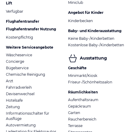
Miniclub
Lift
Verfügbar
Angebot für Kinder
Kinderbecken
Flughafentransfer
Flughafentransfer Nutzung
Baby- und Kinderausstattung
Kostenpflichtig
Keine Baby-/Kinderbetten
Kostenlose Baby-/Kinderbetten
Weitere Serviceangebote
Wäscheservice
Ausstattung
Concierge
Bügelservice
Geschäfte
Chemische Reinigung
Minimarkt/Kiosk
Arzt
Friseur-/Schönheitssalon
Fahrradverleih
Räumlichkeiten
Devisenwechsel
Aufenthaltsraum
Hotelsafe
Gepäckraum
Zeitung
Garten
Informationsschalter für
Ausflüge
Raucherbereich
Autovermietung
Terrasse
Ladestation für Elektroautos