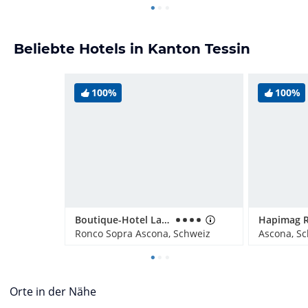
Beliebte Hotels in Kanton Tessin
100%
100%
Boutique-Hotel La Rocca
Ronco Sopra Ascona, Schweiz
Ascona, S
Orte in der Nähe