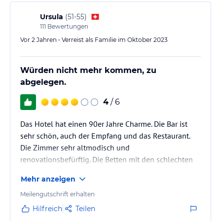
seiner Zusammenarbeit mit ansässigen, qualifizierten Betrieben
Ursula
(
51-55
)
kann Ihnen das Swiss Diamond Hotel Olivella jede gewünschte
111
Bewertungen
Information geben. Der Concierge steht Ihnen rund um die Uhr
Vor 2 Jahren • Verreist als Familie im Oktober 2023
gerne für Reservierungen, Auskünfte und Informationen jeglicher
Art zur Verfügung.
Würden nicht mehr kommen, zu
Gesprochene Sprachen: Italienisch, Deutsch, Englisch, Französisch,
abgelegen.
4
/ 6
Hinweis:
Allgemeine und unverbindliche
Hoteliers-/Veranstalter-/Kataloginformationen. Alle Angaben
Das Hotel hat einen 90er Jahre Charme. Die Bar ist
ohne Gewähr und ohne Prüfung durch HolidayCheck. Bitte
lies vor der Buchung die verbindlichen
Angebotsdetails
des
sehr schön, auch der Empfang und das Restaurant.
jeweiligen Veranstalters.
Die Zimmer sehr altmodisch und
renovationsbefürftig. Die Betten mit den schlechten
Matratzen sind bestimmt auch 30 jährig. Wir würden
Mehr anzeigen
dieses Hotel nicht mehr buchen. Mit dem Deindeal
Gutschein haben wir 199.-- für eine Nacht, 2 Pers. mit
Meilengutschrift erhalten
Frühstück bezahlt. Das scheint mir immer noch zu
Hilfreich
Teilen
teuer für das was man bekommt. Im Sommer wäre es