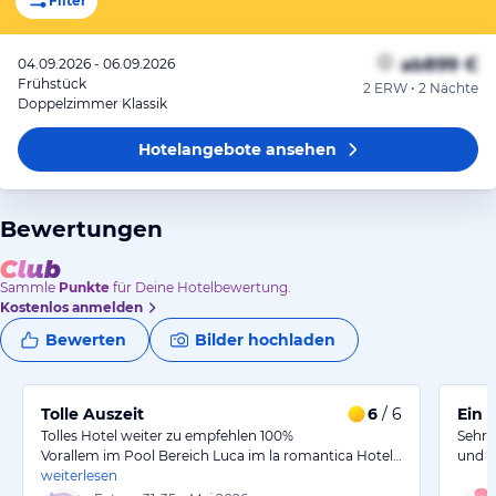
Filter
ab
899 €
04.09.2026 - 06.09.2026
Frühstück
2 ERW • 2 Nächte
Doppelzimmer Klassik
Hotelangebote
ansehen
Bewertungen
Sammle
Punkte
für Deine Hotelbewertung.
Kostenlos anmelden
Bewerten
Bilder hochladen
Tolle Auszeit
6
/ 6
Ein 
Tolles Hotel weiter zu empfehlen 100%
Sehr 
Vorallem im Pool Bereich Luca im la romantica Hotel…
und t
weiterlesen