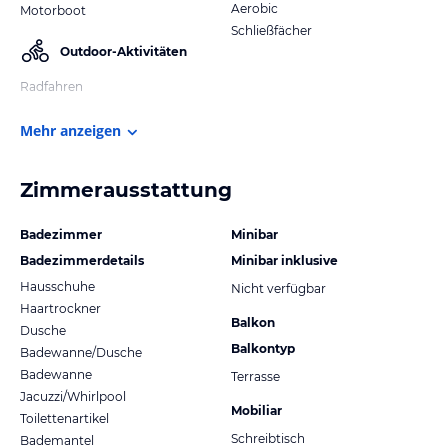
Aerobic
Motorboot
Schließfächer
Outdoor-Aktivitäten
Radfahren
Mehr anzeigen
Zimmerausstattung
Badezimmer
Minibar
Badezimmerdetails
Minibar inklusive
Hausschuhe
Nicht verfügbar
Haartrockner
Balkon
Dusche
Balkontyp
Badewanne/Dusche
Badewanne
Terrasse
Jacuzzi/Whirlpool
Mobiliar
Toilettenartikel
Schreibtisch
Bademantel