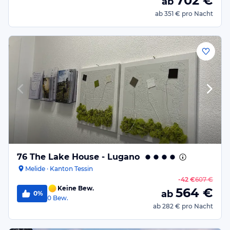
702
€
ab
ab
351 €
pro Nacht
76 The Lake House - Lugano
Melide · Kanton Tessin
-
42 €
607 €
Keine Bew.
564
€
ab
0%
0
Bew.
ab
282 €
pro Nacht