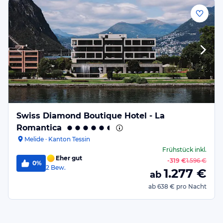
Swiss Diamond Boutique Hotel - La
Romantica
Melide · Kanton Tessin
Frühstück
inkl.
Eher gut
-
319 €
1.596 €
0%
2
Bew.
1.277
€
ab
ab
638 €
pro Nacht