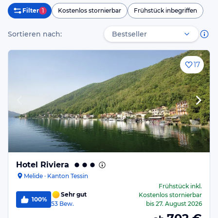
Filter
1
Kostenlos stornierbar
Frühstück inbegriffen
Sortieren nach:
17
Hotel Riviera
Melide · Kanton Tessin
Frühstück
inkl.
Sehr gut
Kostenlos stornierbar
100%
53
Bew.
bis
27. August 2026