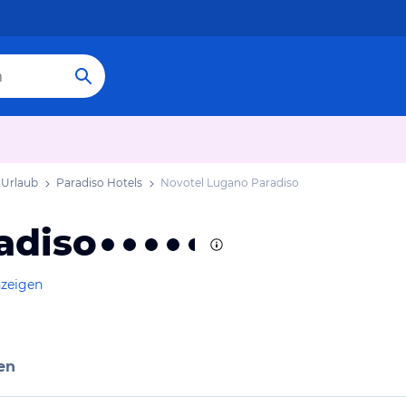
 Urlaub
Paradiso Hotels
Novotel Lugano Paradiso
adiso
nzeigen
en