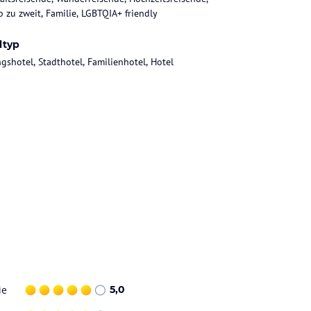
b zu zweit, Familie, LGBTQIA+ friendly
ltyp
gshotel, Stadthotel, Familienhotel, Hotel
ie
5,0