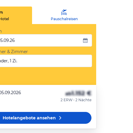
Hotel
Pauschalreisen
m
05.09.26
mer & Zimmer
der, 1 Zi.
1.152 €
 05.09.2026
ab
2 ERW • 2 Nächte
Hotelangebote
ansehen