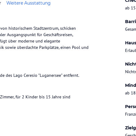
Chec
r
Weitere Ausstattung
ab 15
Barri
 von historischem Stadtzentrum, schicken
Gesam
aler Ausgangspunkt für Geschäftsreisen,
fügt über moderne und elegante
Haus
k sowie überdachte Parkplätze, einen Pool und
Erlau
Nich
Nicht
e des Lago Ceresio "Luganersee" entfernt.
Mind
ab 18
Zimmer, für 2 Kinder bis 15 Jahre sind
Pers
Franz
Ziel
 Sie mit gesunder und ausgewogener
Gesch