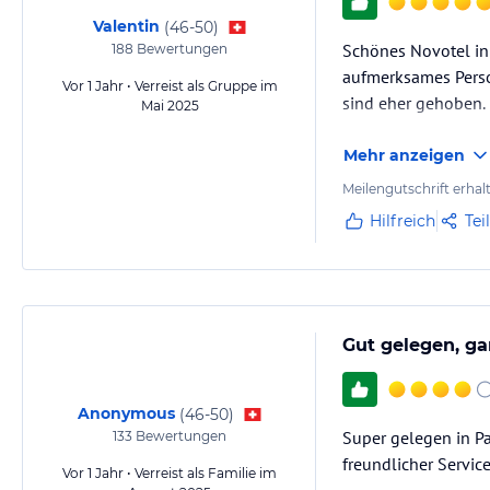
Valentin
(
46-50
)
Schönes Novotel in
188
Bewertungen
aufmerksames Person
Vor 1 Jahr • Verreist als Gruppe im
sind eher gehoben.
Mai 2025
Mehr anzeigen
Meilengutschrift erhal
Hilfreich
Tei
Gut gelegen, gan
Anonymous
(
46-50
)
Super gelegen in Pa
133
Bewertungen
freundlicher Servic
Vor 1 Jahr • Verreist als Familie im