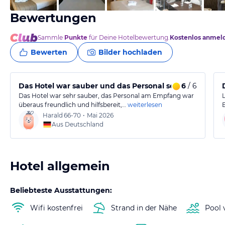
Bewertungen
Sammle
Punkte
für Deine Hotelbewertung.
Kostenlos anmel
Bewerten
Bilder hochladen
Das Hotel war sauber und das Personal sehr freundlich.
6
/ 6
Das Hotel war sehr sauber, das Personal am Empfang war
überaus freundlich und hilfsbereit,…
weiterlesen
Harald
66-70
•
Mai 2026
Aus Deutschland
Hotel allgemein
Beliebteste Ausstattungen:
Wifi kostenfrei
Strand in der Nähe
Pool 