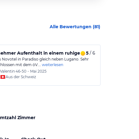
Alle Bewertungen (
81
)
ehmer Aufenthalt in einem ruhigen und schönen Hotel
5
/ 6
Gut gelegen,
 Novotel in Paradiso gleich neben Lugano. Sehr
Super gelegen 
chlossen mit dem öV.…
weiterlesen
Bushaltestelle 
Valentin
46-50
•
Mai 2025
Anony
Aus der Schweiz
Aus
mtzahl Zimmer