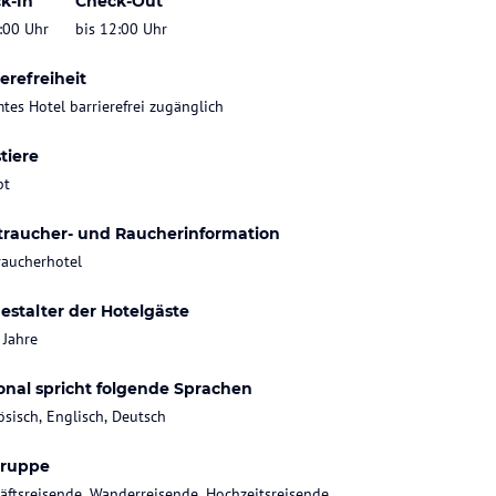
k-In
Check-Out
:00 Uhr
bis 12:00 Uhr
erefreiheit
tes Hotel barrierefrei zugänglich
tiere
bt
traucher- und Raucherinformation
raucherhotel
estalter der Hotelgäste
 Jahre
onal spricht folgende Sprachen
ösisch, Englisch, Deutsch
gruppe
äftsreisende, Wanderreisende, Hochzeitsreisende,