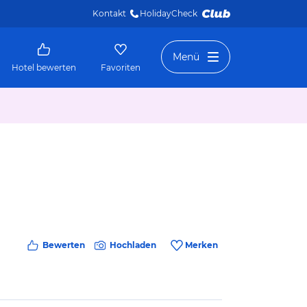
Kontakt
HolidayCheck 
Menü
Hotel bewerten
Favoriten
Bewerten
Hochladen
Merken