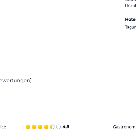
uen uns darauf, Sie in unserem Restaurante
Urlau
Hote
inen erfrischenden Cocktail geniessen möchten -
Tagun
Hotelanlage zur Verfügung.
bootes geniessen möchte sind wir Ihnen gerne
ataloginformationen. Alle Angaben ohne
ewertungen)
uchung die verbindlichen
Angebotsdetails
des
ice
4,5
Gastronom