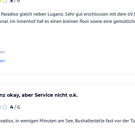
5
/ 6
 Paradiso gleich neben Lugano. Sehr gut erschlossen mit dem öV. 
al. Im Innenhof haf es einen kleinen Pool sowie eine gemütliche 
ten
len
z okay, aber Service nicht o.k.
4
/ 6
radiso, in wenigen Minuten am See, Bushaltestelle fast vor der Tü
e