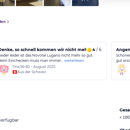
den
Denke, so schnell kommen wir nicht mehr
4
/ 6
Angen
Leider leider ist das Novotel Lugano nicht mehr so gut.
Schönes
Beim Einchecken muss man immer…
weiterlesen
gut ers
Tina
56-60
•
August 2025
Aus der Schweiz
Gesa
< 100
verfügbar