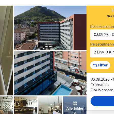
Nur 
Reisezeitrau
03.09.26 - 
Reiseteilneh
2 Erw, 0 Kin
vom Hotelier, August 2013
Filter
03.09.2026 -
Frühstück
Doubleroom
vom Hotelier, August 2013
Alle Bilder
(
64
)