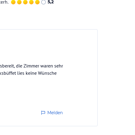
terh.
5,2
sbereit, die Zimmer waren sehr
ksbüffet lies keine Wünsche
Melden