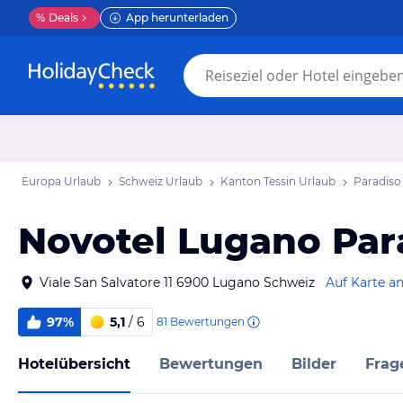
%
Deals
App herunterladen
Europa Urlaub
Schweiz Urlaub
Kanton Tessin Urlaub
Paradiso
Novotel Lugano Par
Viale San Salvatore 11 6900 Lugano Schweiz
Auf Karte a
97%
5,1
/ 6
81
Bewertungen
Hotelübersicht
Bewertungen
Bilder
Frag