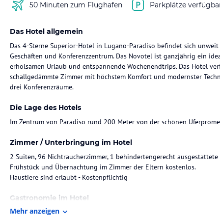
50 Minuten zum Flughafen
Parkplätze verfügba
Das Hotel allgemein
Das 4-Sterne Superior-Hotel in Lugano-Paradiso befindet sich unweit
Geschäften und Konferenzzentrum. Das Novotel ist ganzjährig ein ide
erholsamen Urlaub und entspannende Wochenendtrips. Das Hotel ver
schallgedämmte Zimmer mit höchstem Komfort und modernster Techni
drei Konferenzräume.
Die Lage des Hotels
Im Zentrum von Paradiso rund 200 Meter von der schönen Uferpromed
Zimmer / Unterbringung im Hotel
2 Suiten, 96 Nichtraucherzimmer, 1 behindertengerecht ausgestattete 
Frühstück und Übernachtung im Zimmer der Eltern kostenlos.
Haustiere sind erlaubt - Kostenpflichtig
Gastronomie im Hotel
Mehr anzeigen
Das Restaurante in den Sommermonaten La Terrazza - Pool verwöhnt