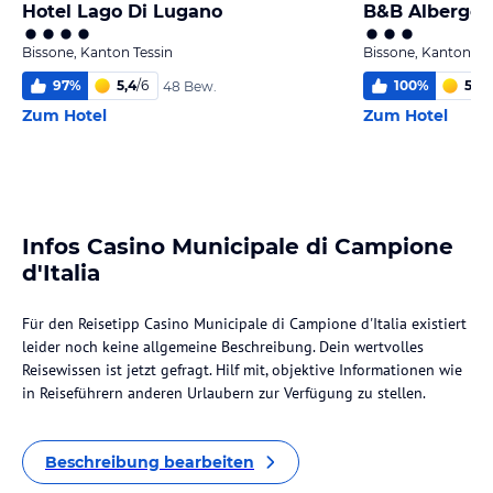
Hotel Lago Di Lugano
B&B Albergo 
Bissone, Kanton Tessin
Bissone, Kanton Te
97
%
5,4
/
6
100
%
5,2
/
48 Bew.
Zum Hotel
Zum Hotel
Infos Casino Municipale di Campione
d'Italia
Für den Reisetipp Casino Municipale di Campione d'Italia existiert
leider noch keine allgemeine Beschreibung. Dein wertvolles
Reisewissen ist jetzt gefragt. Hilf mit, objektive Informationen wie
in Reiseführern anderen Urlaubern zur Verfügung zu stellen.
Beschreibung bearbeiten