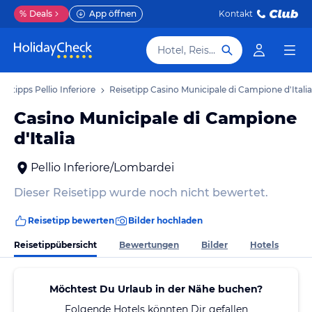
%
Deals
App öffnen
Kontakt
Hotel, Reiseziel
isetipps Pellio Inferiore
Reisetipp Casino Municipale di Campione d'Italia
Casino Municipale di Campione
d'Italia
Pellio Inferiore/Lombardei
Dieser Reisetipp wurde noch nicht bewertet.
Reisetipp bewerten
Bilder hochladen
Reisetippübersicht
Bewertungen
Bilder
Hotels
Möchtest Du Urlaub in der Nähe buchen?
Folgende Hotels könnten Dir gefallen