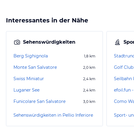
Interessantes in der Nähe
Sehenswürdigkeiten
Spor
Berg Sighignola
Stadtrun
1,8
km
Monte San Salvatore
Golf Clu
2,0
km
Swiss Miniatur
Seilbahn 
2,4
km
Luganer See
efoil.fun 
2,4
km
Funicolare San Salvatore
Como Was
3,0
km
Sehenswürdigkeiten in Pellio Inferiore