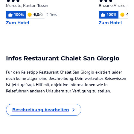
Morcote, Kanton Tessin
Brusino Arsizio, Ka
100
%
6,0
/
6
100
%
4,4
/
2 Bew.
Zum Hotel
Zum Hotel
Infos Restaurant Chalet San Giorgio
Für den Reisetipp Restaurant Chalet San Giorgio existiert leider
noch keine allgemeine Beschreibung. Dein wertvolles Reisewissen
ist jetzt gefragt. Hilf mit, objektive Informationen wie in
Reiseführern anderen Urlaubern zur Verfügung zu stellen.
Beschreibung bearbeiten