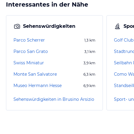
Interessantes in der Nähe
Sehenswürdigkeiten
Spor
Parco Scherrer
Golf Clu
1,3
km
Parco San Grato
Stadtrun
3,1
km
Swiss Miniatur
Seilbahn 
3,9
km
Monte San Salvatore
Como Was
6,3
km
Museo Hermann Hesse
Standsei
6,9
km
Sehenswürdigkeiten in Brusino Arsizio