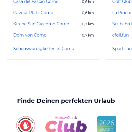
Casa del Fascio Como
Golf Club
0,6
km
Cavour Platz Como
La Pineti
0,6
km
Kirche San Giacomo Como
Seilbahn 
0,7
km
Dom von Como
efoil.fun 
0,7
km
Sehenswürdigkeiten in Como
Sport- u
Finde Deinen perfekten Urlaub