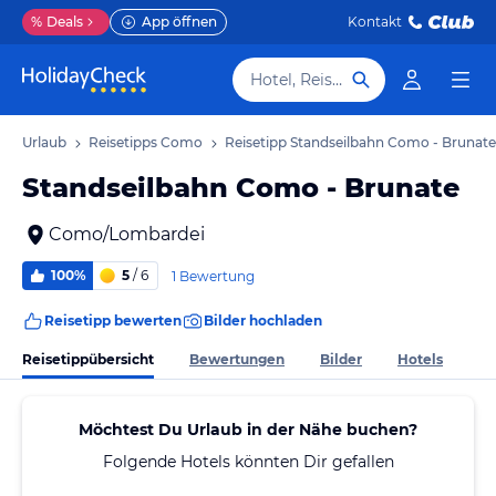
%
Deals
App öffnen
Kontakt
Hotel, Reiseziel
mo Urlaub
Reisetipps Como
Reisetipp Standseilbahn Como - Brunate
Standseilbahn Como - Brunate
Como/Lombardei
100%
5
/ 6
1 Bewertung
Reisetipp bewerten
Bilder hochladen
Reisetippübersicht
Bewertungen
Bilder
Hotels
Möchtest Du Urlaub in der Nähe buchen?
Folgende Hotels könnten Dir gefallen