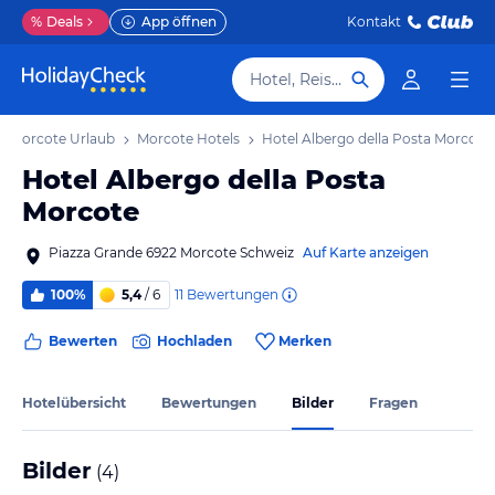
%
Deals
App öffnen
Kontakt
Hotel, Reiseziel
Morcote Urlaub
Morcote Hotels
Hotel Albergo della Posta Morcote
Hotel Albergo della Posta
Morcote
Piazza Grande 6922 Morcote Schweiz
Auf Karte anzeigen
11
Bewertungen
100%
5,4
/ 6
Bewerten
Hochladen
Merken
Hotelübersicht
Bewertungen
Bilder
Fragen
Bilder
(
4
)