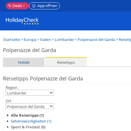
%
Deals
App öffnen
Startseite
>
Europa
>
Italien
>
Lombardei
>
Polpenazze del Garda
> Reiset
Polpenazze del Garda
Hotels
Reisetipps
Reisetipps Polpenazze del Garda
Region
Ort
Alle Reisetipps (1)
Sehenswürdigkeiten (1)
Sport & Freizeit (0)