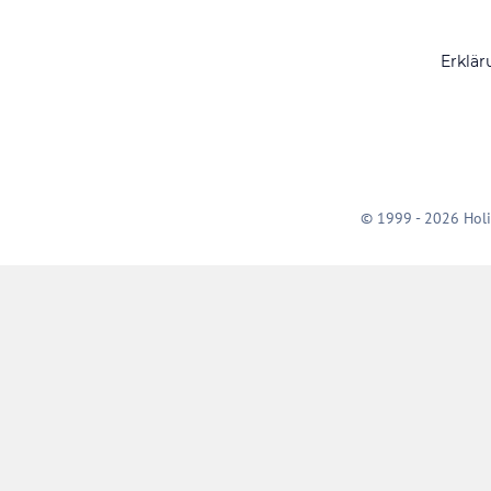
Erklär
© 1999 - 2026 Holi