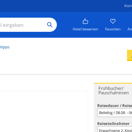
Kon
Hotel bewerten
Favoriten
An
etipps
Frühbucher/
Pauschalreisen
Reisedauer / Reis
Beliebig / 08.08. - 
Reiseteilnehmer
Erwachsene
2
, Kin