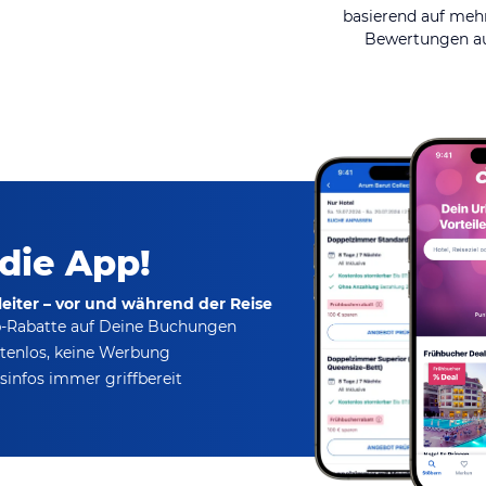
basierend auf mehr
Bewertungen au
 die App!
eiter – vor und während der Reise
p-Rabatte
auf Deine Buchungen
tenlos,
keine Werbung
infos immer griffbereit