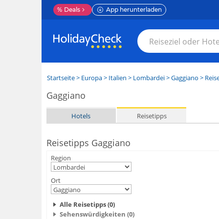
%
Deals
App herunterladen
Startseite
>
Europa
>
Italien
>
Lombardei
>
Gaggiano
> Reis
Gaggiano
Hotels
Reisetipps
Reisetipps Gaggiano
Region
Ort
Alle Reisetipps (0)
Sehenswürdigkeiten (0)