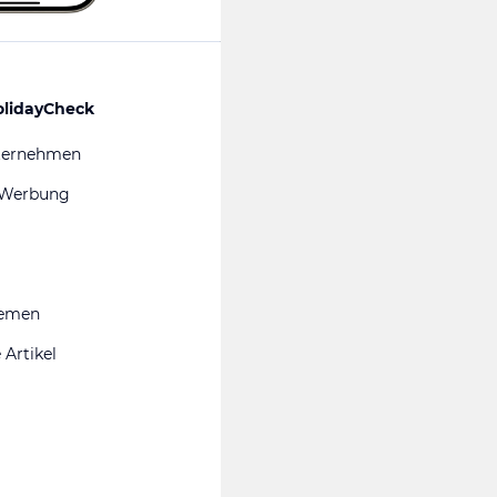
olidayCheck
ternehmen
 Werbung
hemen
 Artikel