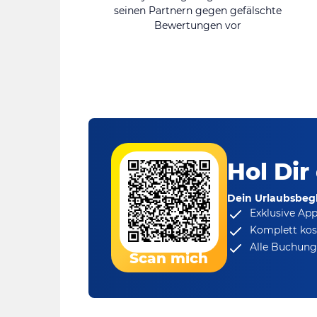
seinen Partnern gegen gefälschte
Bewertungen vor
Hol Dir
Dein Urlaubsbegl
Exklusive Ap
Komplett kos
Alle Buchungs
Scan mich