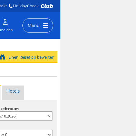
takt
HolidayCheck 
Menü
melden
Einen Reisetipp bewerten
Hotels
ezeitraum
06.10.2026
der
0