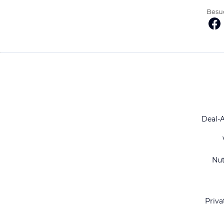
Besuc
Deal-
Nu
Priva