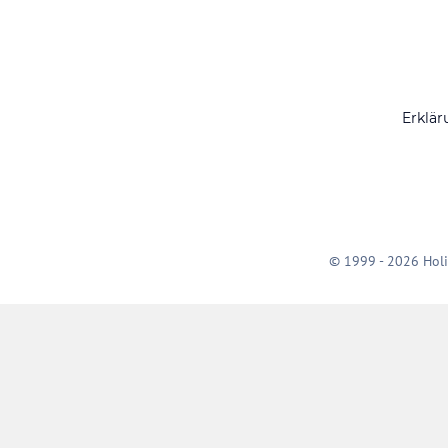
Erklär
© 1999 - 2026 Holi