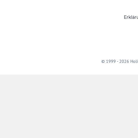
Erklär
© 1999 - 2026 Holi