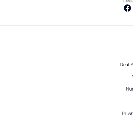
Besuc
Deal-
Nu
Priva