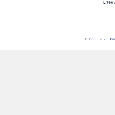
Erklär
© 1999 - 2026 Holi