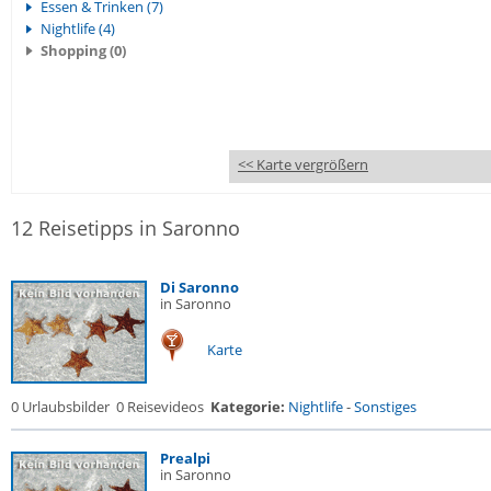
Essen & Trinken (7)
Nightlife (4)
Shopping (0)
<< Karte vergrößern
12 Reisetipps in Saronno
Di Saronno
in Saronno
Karte
0 Urlaubsbilder
0 Reisevideos
Kategorie:
Nightlife
-
Sonstiges
Prealpi
in Saronno