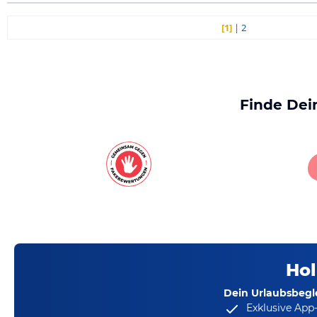
[1]
|
2
Finde Dei
Hol
Dein Urlaubsbegle
Exklusive App