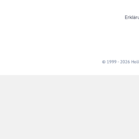
Erklär
© 1999 - 2026 Holi