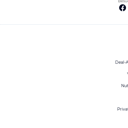
Besuc
Deal-
Nu
Priva