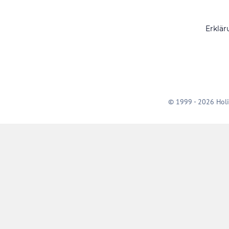
Erklär
© 1999 - 2026 Holi