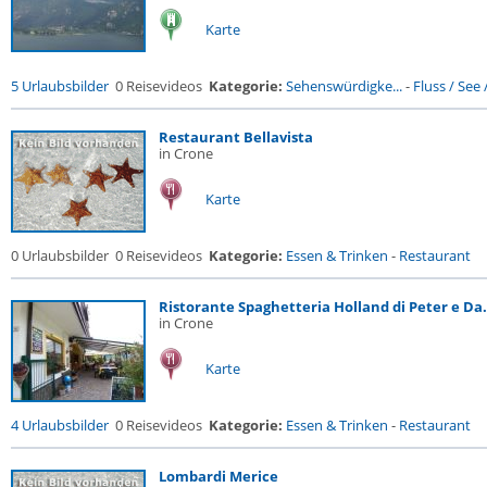
Karte
5 Urlaubsbilder
0 Reisevideos
Kategorie:
Sehenswürdigke...
-
Fluss / See / 
Restaurant Bellavista
in Crone
Karte
0 Urlaubsbilder
0 Reisevideos
Kategorie:
Essen & Trinken
-
Restaurant
Ristorante Spaghetteria Holland di Peter e Da.
in Crone
Karte
4 Urlaubsbilder
0 Reisevideos
Kategorie:
Essen & Trinken
-
Restaurant
Lombardi Merice