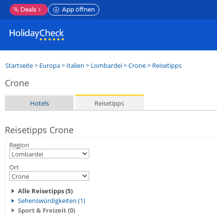
%
Deals
App öffnen
Startseite
>
Europa
>
Italien
>
Lombardei
>
Crone
> Reisetipps
Crone
Hotels
Reisetipps
Reisetipps Crone
Region
Ort
Alle Reisetipps (5)
Sehenswürdigkeiten (1)
Sport & Freizeit (0)