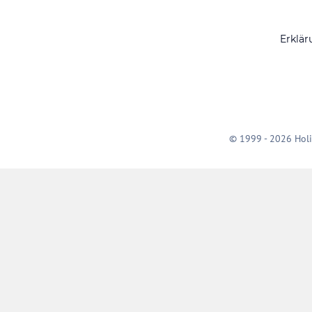
Erklär
© 1999 - 2026 Holi