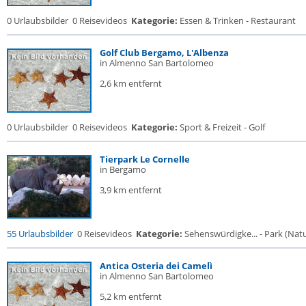
0 Urlaubsbilder
0 Reisevideos
Kategorie:
Essen & Trinken - Restaurant
Golf Club Bergamo, L'Albenza
in Almenno San Bartolomeo
2,6 km entfernt
0 Urlaubsbilder
0 Reisevideos
Kategorie:
Sport & Freizeit - Golf
Tierpark Le Cornelle
in Bergamo
3,9 km entfernt
55 Urlaubsbilder
0 Reisevideos
Kategorie:
Sehenswürdigke... - Park (Natur
Antica Osteria dei Camelì
in Almenno San Bartolomeo
5,2 km entfernt