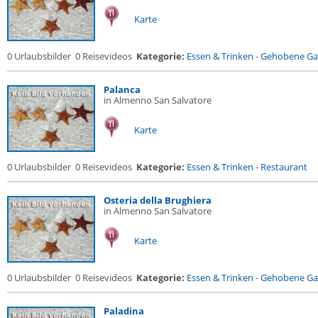
Karte
0 Urlaubsbilder
0 Reisevideos
Kategorie:
Essen & Trinken
-
Gehobene Gas
Palanca
in Almenno San Salvatore
Karte
0 Urlaubsbilder
0 Reisevideos
Kategorie:
Essen & Trinken
-
Restaurant
Osteria della Brughiera
in Almenno San Salvatore
Karte
0 Urlaubsbilder
0 Reisevideos
Kategorie:
Essen & Trinken
-
Gehobene Gas
Paladina