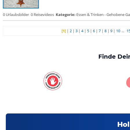
0 Urlaubsbilder
0 Reisevideos
Kategorie:
Essen & Trinken - Gehobene Gas
[1]
|
2
|
3
|
4
|
5
|
6
|
7
|
8
|
9
|
10
...
1
Finde Dei
Hol