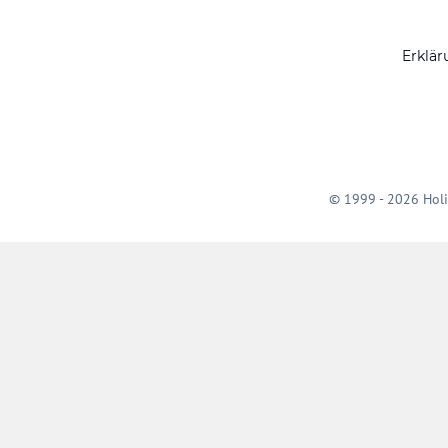
Erklär
© 1999 - 2026 Holi