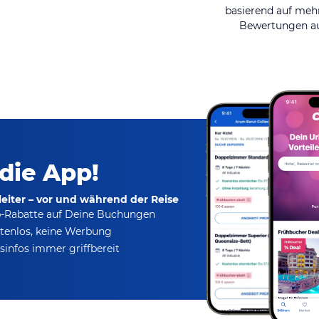
basierend auf mehr
Bewertungen au
 die App!
eiter – vor und während der Reise
p-Rabatte
auf Deine Buchungen
tenlos,
keine Werbung
infos immer griffbereit