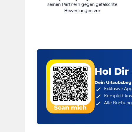
seinen Partnern gegen gefälschte
Bewertungen vor
Hol Dir
Dein Urlaubsbegl
Exklusive Ap
Komplett kos
Alle Buchungs
Scan mich