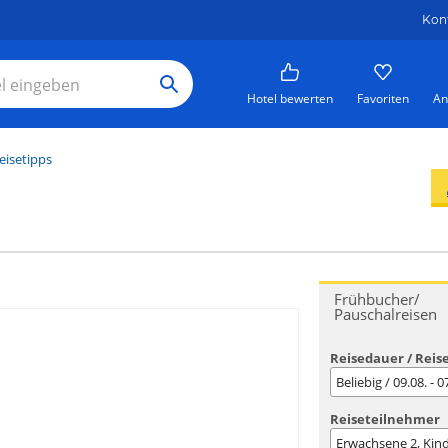
Kon
Hotel bewerten
Favoriten
An
eisetipps
Frühbucher/
Pauschalreisen
Reisedauer / Reis
Beliebig / 09.08. - 
Reiseteilnehmer
Erwachsene
2
, Kin