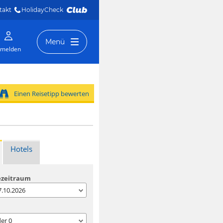
takt
HolidayCheck 
Menü
melden
Einen Reisetipp bewerten
Hotels
ezeitraum
07.10.2026
der
0