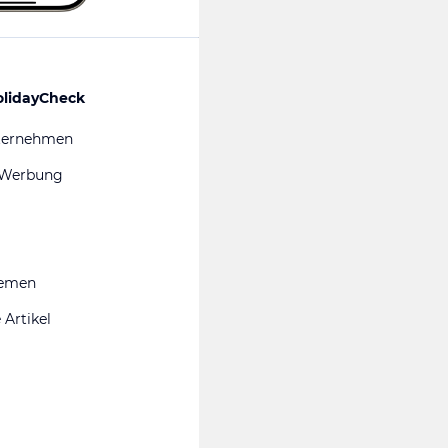
olidayCheck
ternehmen
 Werbung
hemen
 Artikel