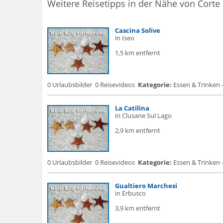
Weitere Reisetipps in der Nähe von Corte
Cascina Solive
in Iseo
1,5 km entfernt
0 Urlaubsbilder
0 Reisevideos
Kategorie:
Essen & Trinken 
La Catilina
in Clusane Sul Lago
2,9 km entfernt
0 Urlaubsbilder
0 Reisevideos
Kategorie:
Essen & Trinken -
Gualtiero Marchesi
in Erbusco
3,9 km entfernt