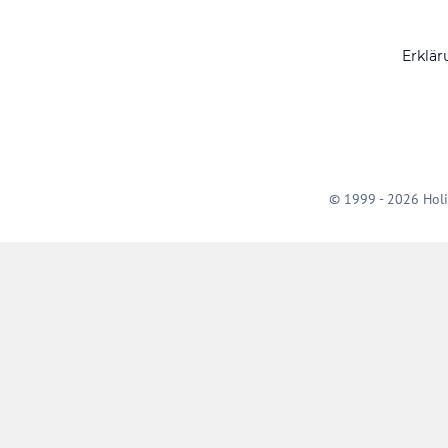
Erklär
© 1999 - 2026 Holi