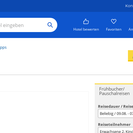
Kon
Hotel bewerten
Favoriten
An
ipps
Frühbucher/
Pauschalreisen
Reisedauer / Reis
Beliebig / 09.08. - 
Reiseteilnehmer
Erwachsene
2
, Kin