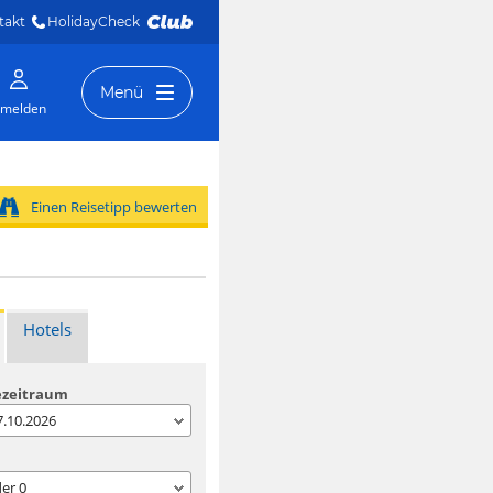
takt
HolidayCheck 
Menü
melden
Einen Reisetipp bewerten
Hotels
ezeitraum
07.10.2026
der
0