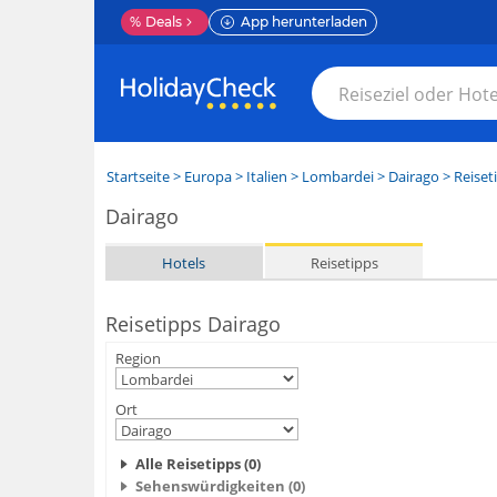
%
Deals
App herunterladen
Startseite
>
Europa
>
Italien
>
Lombardei
>
Dairago
> Reiset
Dairago
Hotels
Reisetipps
Reisetipps Dairago
Region
Ort
Alle Reisetipps (0)
Sehenswürdigkeiten (0)