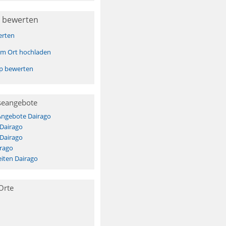
 bewerten
erten
sem Ort hochladen
pp bewerten
seangebote
Angebote Dairago
 Dairago
 Dairago
irago
iten Dairago
Orte