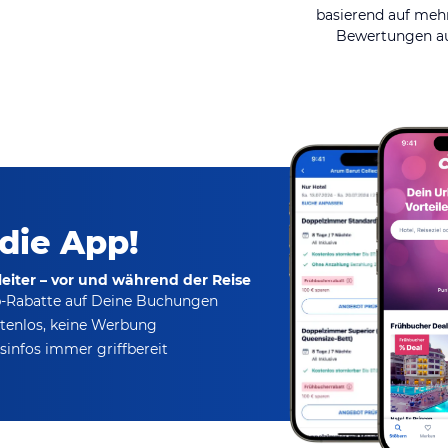
basierend auf mehr
Bewertungen au
 die App!
eiter – vor und während der Reise
p-Rabatte
auf Deine Buchungen
tenlos,
keine Werbung
infos immer griffbereit