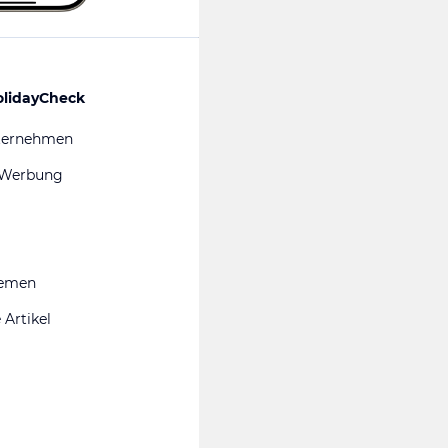
olidayCheck
ternehmen
 Werbung
hemen
 Artikel