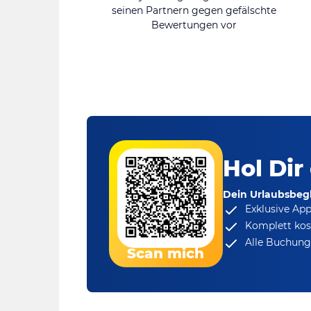
seinen Partnern gegen gefälschte
Bewertungen vor
Hol Dir
Dein Urlaubsbegl
Exklusive Ap
Komplett kos
Alle Buchungs
Scan mich