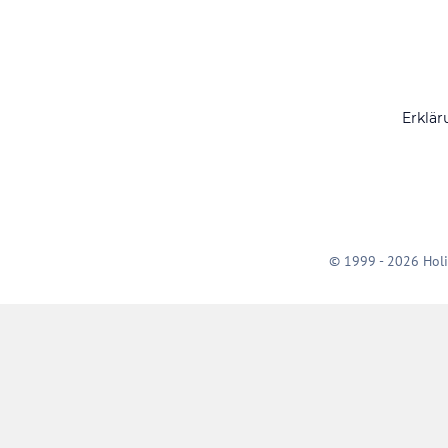
Erklär
© 1999 - 2026 Holi