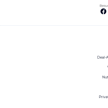
Besuc
Deal-
Nu
Priva