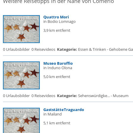
Weitere Reisetipps in der Nähe von Comerio
Quattro Mori
in Bodio Lomnago
3,9 km entfernt
0 Urlaubsbilder
0 Reisevideos
Kategorie:
Essen & Trinken - Gehobene Gas
Museo Baroffio
in Induno Olona
5,0 km entfernt
0 Urlaubsbilder
0 Reisevideos
Kategorie:
Sehenswürdigke... - Museum
GaststätteTraguardo
in Mailand
5,1 km entfernt