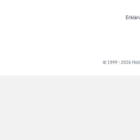
Erklär
© 1999 - 2026 Holi