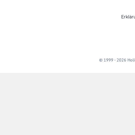
Erklär
© 1999 - 2026 Holi