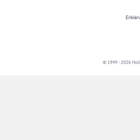
Erklär
© 1999 - 2026 Holi