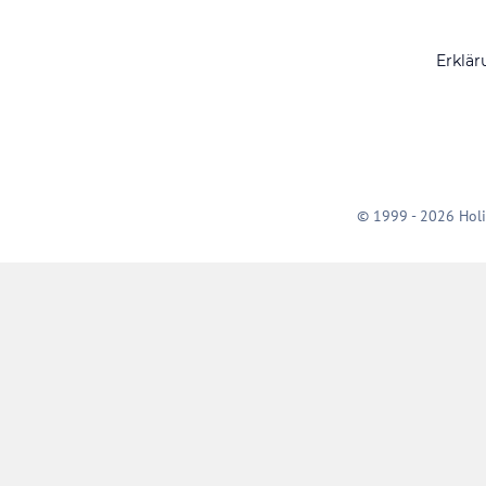
Erklär
© 1999 - 2026 Holi