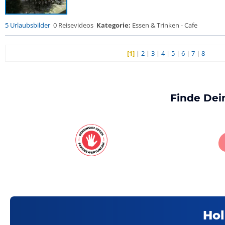
5 Urlaubsbilder
0 Reisevideos
Kategorie:
Essen & Trinken - Cafe
[1]
|
2
|
3
|
4
|
5
|
6
|
7
|
8
Finde Dei
Hol