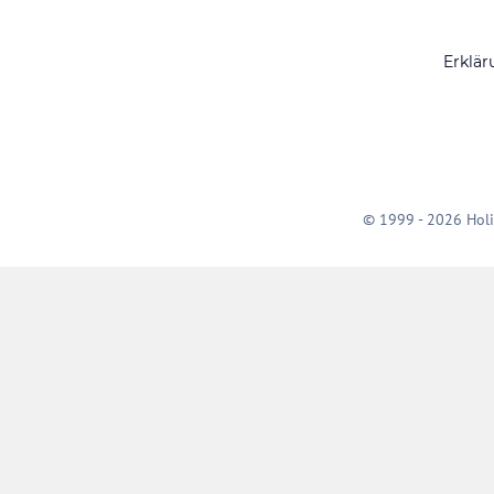
Erklär
© 1999 - 2026 Holi