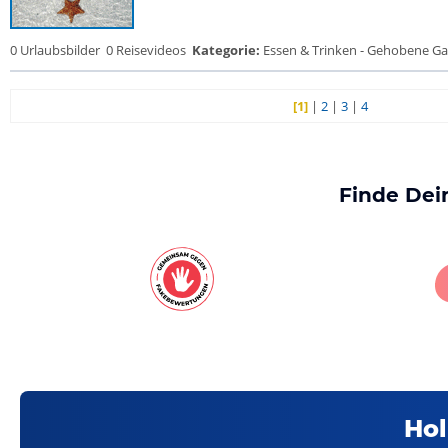
0 Urlaubsbilder
0 Reisevideos
Kategorie:
Essen & Trinken - Gehobene Gas
[1]
|
2
|
3
|
4
Finde Dei
Hol