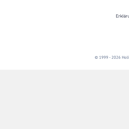
Erklär
© 1999 - 2026 Holi