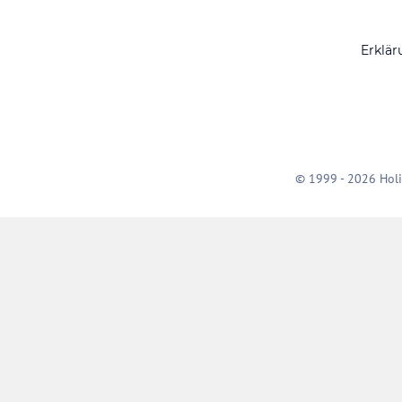
Erklär
© 1999 - 2026 Holi