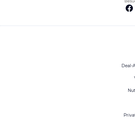
Besuc
Deal-
Nu
Priva