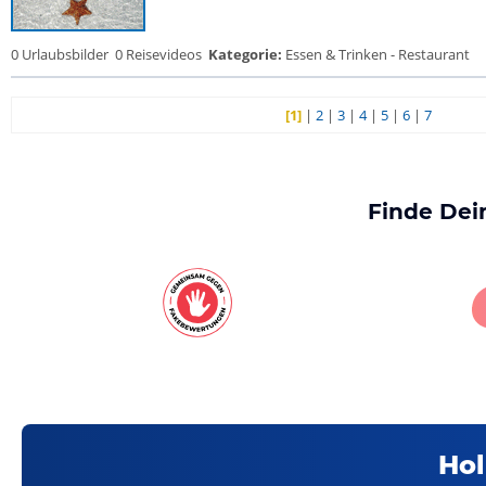
0 Urlaubsbilder
0 Reisevideos
Kategorie:
Essen & Trinken - Restaurant
[1]
|
2
|
3
|
4
|
5
|
6
|
7
Finde Dei
Hol