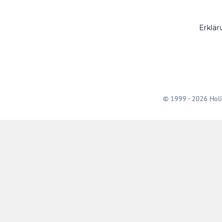
Erklär
© 1999 - 2026 Holi