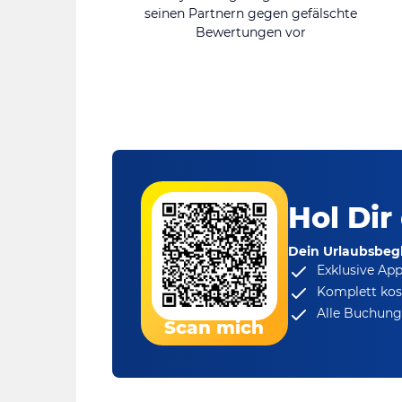
seinen Partnern gegen gefälschte
Bewertungen vor
Hol Dir
Dein Urlaubsbegl
Exklusive Ap
Komplett kos
Alle Buchungs
Scan mich