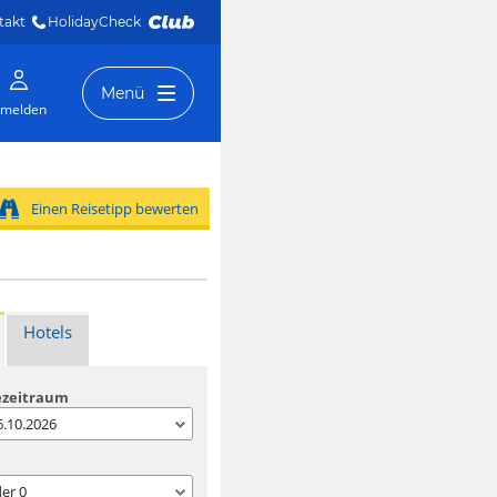
takt
HolidayCheck 
Menü
melden
Einen Reisetipp bewerten
Hotels
ezeitraum
06.10.2026
der
0