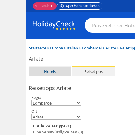
%
Deals
App herunterladen
Startseite
>
Europa
>
Italien
>
Lombardei
>
Arlate
> Reisetip
Arlate
Hotels
Reisetipps
Reisetipps Arlate
Region
Ort
Alle Reisetipps (1)
Sehenswürdigkeiten (0)