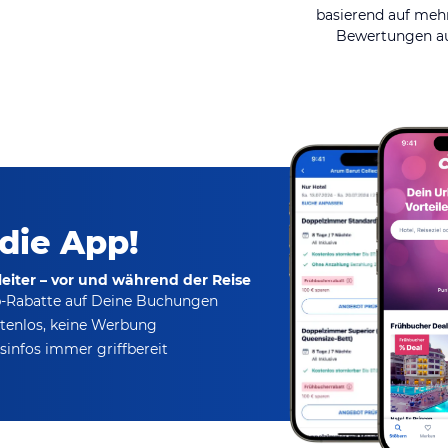
basierend auf mehr
Bewertungen au
 die App!
eiter – vor und während der Reise
p-Rabatte
auf Deine Buchungen
tenlos,
keine Werbung
infos immer griffbereit