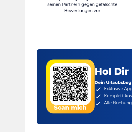
seinen Partnern gegen gefälschte
Bewertungen vor
Hol Dir
Dein Urlaubsbegl
Exklusive Ap
Komplett kos
Alle Buchungs
Scan mich