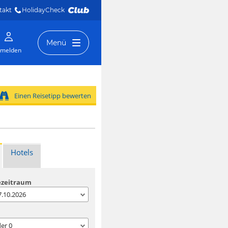
takt
HolidayCheck 
Menü
melden
Einen Reisetipp bewerten
Hotels
ezeitraum
07.10.2026
der
0