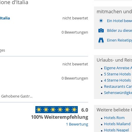
one d'Italia
mitmachen und
Italia
nicht bewertet
Ein Hotel bew
Bilder zu die
0 Bewertungen
Einen Reiseti
ges
Urlaubs- und Rei
nicht bewertet
Eigene Anreise 
5 Sterne Hotels
0 Bewertungen
4 Sterne Hotels
Restaurants Cam
Sehenswürdigkei
 Gehobene Gastr...
6.0
Weitere beliebte 
100% Weiterempfehlung
Hotels Rom
Hotels Mailand
1 Bewertung
Hotels Neapel