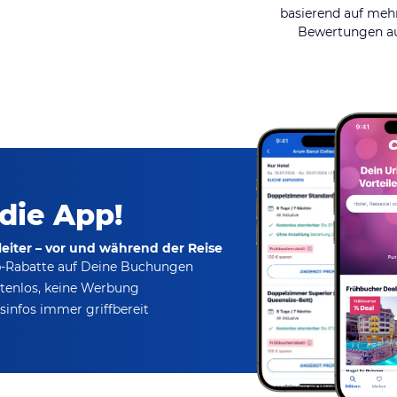
basierend auf mehr
Bewertungen au
 die App!
eiter – vor und während der Reise
p-Rabatte
auf Deine Buchungen
tenlos,
keine Werbung
infos immer griffbereit