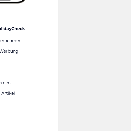
olidayCheck
ternehmen
 Werbung
hemen
 Artikel