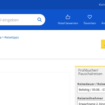
Kon
Hotel bewerten
Favoriten
An
a
> Reisetipps
Frühbucher/
Pauschalreisen
Reisedauer / Reis
Beliebig / 09.08. - 
Reiseteilnehmer
Erwachsene
2
, Kin