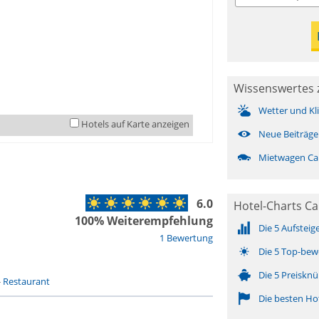
Wissenswertes z
Wetter und Kl
Hotels auf Karte anzeigen
Neue Beiträge
Mietwagen Cam
6.0
Hotel-Charts C
100% Weiterempfehlung
Die 5 Aufsteig
1 Bewertung
Die 5 Top-bew
Die 5 Preisknü
-
Restaurant
Die besten Ho