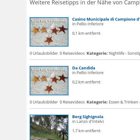
Weitere Reisetipps in der Nähe von Campi
Casino Municipale di Campione d'
in Pellio Inferiore
0,1 km entfernt
0 Urlaubsbilder
0 Reisevideos
Kategorie:
Nightlife - Sonsti
Da Candida
in Pellio Inferiore
0,2 km entfernt
0 Urlaubsbilder
0 Reisevideos
Kategorie:
Essen & Trinken -
Berg Sighignola
in Lanzo d'Intelvi
1,7 km entfernt