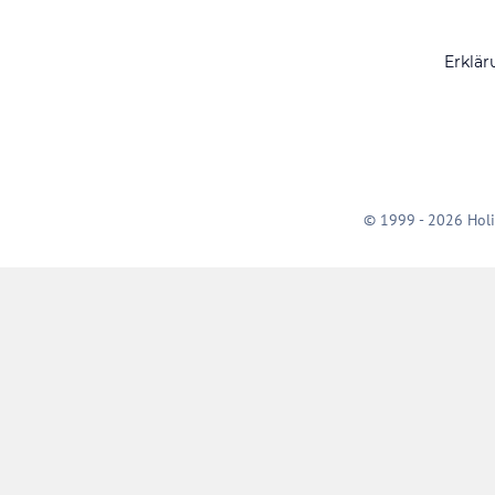
Erklär
© 1999 - 2026 Holi