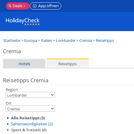
%
Deals
App öffnen
Startseite
>
Europa
>
Italien
>
Lombardei
>
Cremia
> Reisetipps
Cremia
Hotels
Reisetipps
Reisetipps Cremia
Region
Ort
Alle Reisetipps (3)
Sehenswürdigkeiten (2)
Sport & Freizeit (0)