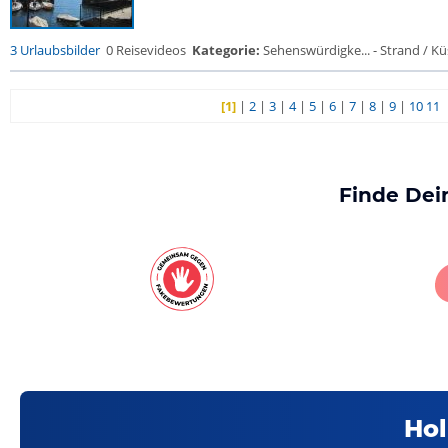
3 Urlaubsbilder
0 Reisevideos
Kategorie:
Sehenswürdigke... - Strand / Küs
[1]
|
2
|
3
|
4
|
5
|
6
|
7
|
8
|
9
|
10
11
Finde Dei
Hol