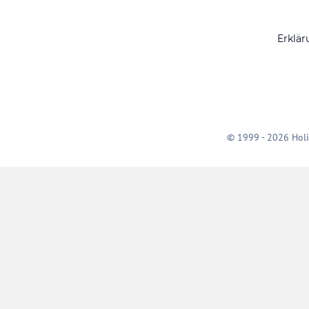
Erklär
© 1999 - 2026 Holi