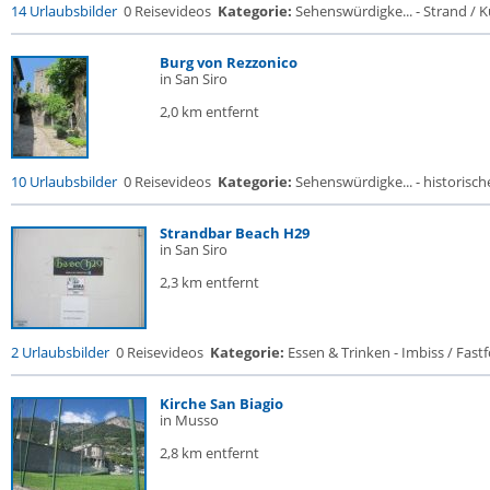
14 Urlaubsbilder
0 Reisevideos
Kategorie:
Sehenswürdigke... - Strand / Kü
Burg von Rezzonico
in San Siro
2,0 km entfernt
10 Urlaubsbilder
0 Reisevideos
Kategorie:
Sehenswürdigke... - historische
Strandbar Beach H29
in San Siro
2,3 km entfernt
2 Urlaubsbilder
0 Reisevideos
Kategorie:
Essen & Trinken - Imbiss / Fast
Kirche San Biagio
in Musso
2,8 km entfernt