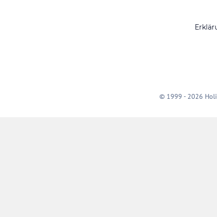
Erklär
© 1999 - 2026 Holi