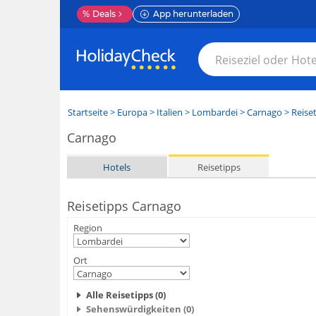
%
Deals
App herunterladen
Startseite
>
Europa
>
Italien
>
Lombardei
>
Carnago
> Reise
Carnago
Hotels
Reisetipps
Reisetipps Carnago
Region
Ort
Alle Reisetipps (0)
Sehenswürdigkeiten (0)