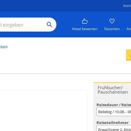
Kon
Hotel bewerten
Favoriten
An
tipps
Frühbucher/
Pauschalreisen
Reisedauer / Reis
Beliebig / 10.08. - 
Reiseteilnehmer
Erwachsene
2
, Kin