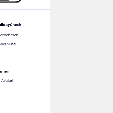
olidayCheck
ternehmen
 Werbung
hemen
 Artikel