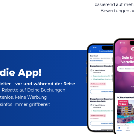
basierend auf mehr
Bewertungen au
 die App!
eiter – vor und während der Reise
p-Rabatte
auf Deine Buchungen
tenlos,
keine Werbung
infos immer griffbereit