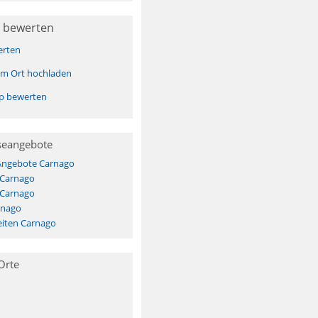
 bewerten
erten
sem Ort hochladen
pp bewerten
seangebote
 Angebote Carnago
 Carnago
 Carnago
rnago
iten Carnago
Orte