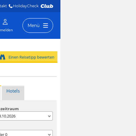
takt
HolidayCheck 
Menü
melden
Einen Reisetipp bewerten
Hotels
ezeitraum
08.10.2026
der
0