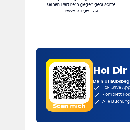
seinen Partnern gegen gefälschte
Bewertungen vor
Hol Dir
Dein Urlaubsbegl
Exklusive Ap
Komplett kos
Alle Buchungs
Scan mich