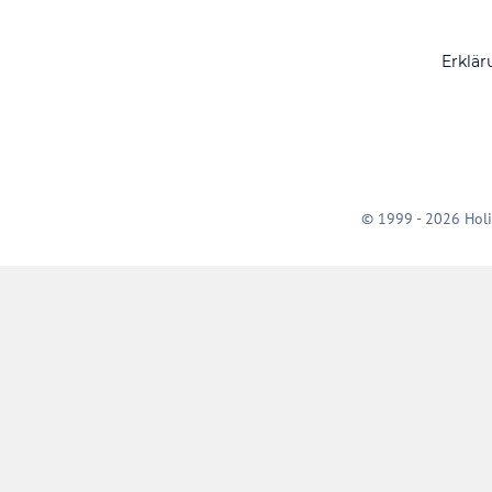
Erklär
© 1999 - 2026 Holi