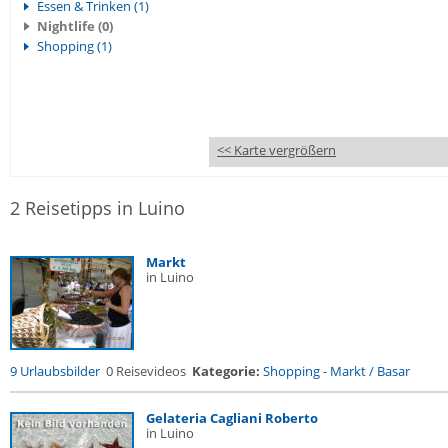
Essen & Trinken (1)
Nightlife (0)
Shopping (1)
<< Karte vergrößern
2 Reisetipps in Luino
Markt
in Luino
9 Urlaubsbilder
0 Reisevideos
Kategorie:
Shopping
-
Markt / Basar
Gelateria Cagliani Roberto
in Luino