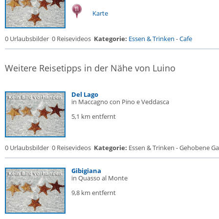
Karte
0 Urlaubsbilder
0 Reisevideos
Kategorie:
Essen & Trinken
-
Cafe
Weitere Reisetipps in der Nähe von Luino
Del Lago
in Maccagno con Pino e Veddasca
5,1 km entfernt
0 Urlaubsbilder
0 Reisevideos
Kategorie:
Essen & Trinken - Gehobene Gas
Gibigiana
in Quasso al Monte
9,8 km entfernt