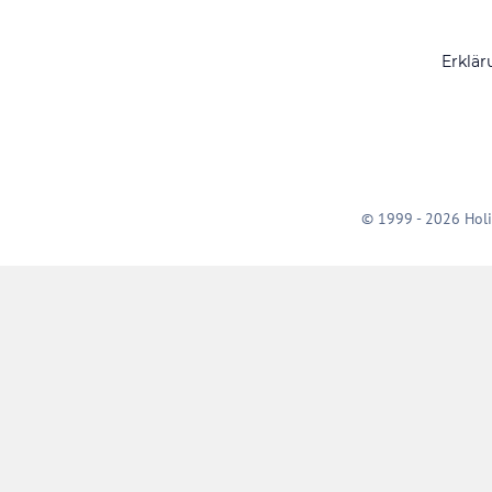
Erklär
© 1999 - 2026 Holi