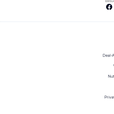
Besuc
Deal-
Nu
Priva